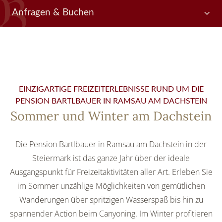
Anfragen & Buchen
A
A
A
A
n
b
n
b
r
r
r
r
e
e
Anfrage senden
e
e
i
i
i
i
s
s
s
s
e
e
e
e
EINZIGARTIGE FREIZEITERLEBNISSE RUND UM DIE
d
d
d
d
a
a
PENSION BARTLBAUER IN RAMSAU AM DACHSTEIN
a
a
t
t
t
t
Sommer und Winter am Dachstein
u
u
u
u
m
m
m
m
a
a
Die Pension Bartlbauer in Ramsau am Dachstein in der
u
u
s
s
Steiermark ist das ganze Jahr über der ideale
w
w
Ausgangspunkt für Freizeitaktivitäten aller Art. Erleben Sie
ä
ä
h
h
im Sommer unzählige Möglichkeiten von gemütlichen
l
l
Wanderungen über spritzigen Wasserspaß bis hin zu
e
e
n
n
spannender Action beim Canyoning. Im Winter profitieren