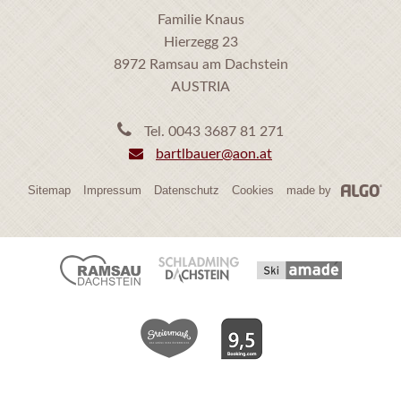
Familie Knaus
Hierzegg 23
8972 Ramsau am Dachstein
AUSTRIA
T
Tel. 0043 3687 81 271
e
E
bartlbauer@aon.at
l
-
e
M
Sitemap
Impressum
Datenschutz
Cookies
made by
a
f
i
o
l
n
s
n
e
n
u
d
m
e
m
n
e
r