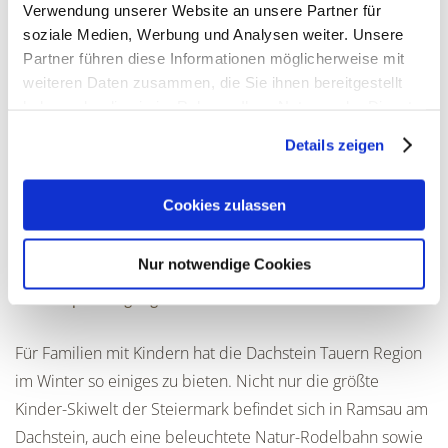
Verwendung unserer Website an unsere Partner für
soziale Medien, Werbung und Analysen weiter. Unsere
Partner führen diese Informationen möglicherweise mit
weiteren Daten zusammen, die Sie ihnen bereitgestellt
haben oder die sie im Rahmen Ihrer Nutzung der Dienste
gesammelt haben. Zur
Datenschutzerklärung
.
Details zeigen
Cookies zulassen
Nur notwendige Cookies
FAMILIENURLAUB IM WINTER
Wintersportvergnügen in der Steiermark
Für Familien mit Kindern hat die Dachstein Tauern Region
im Winter so einiges zu bieten. Nicht nur die größte
Kinder-Skiwelt der Steiermark befindet sich in Ramsau am
Dachstein, auch eine beleuchtete Natur-Rodelbahn sowie